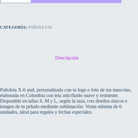
6
personalizada
T-
L
cantidad
CATEGORÍA:
PAÑOLETAS
Descripción
Pañoleta X-6 und, personalizada con tu logo o foto de tus mascotas,
elaborada en Colombia con tela anti-fluido suave y resistente.
Disponible en tallas S, M y L, según la raza, con diseños únicos e
imagen de tu peludo mediante sublimación. Venta mínima de 6
unidades, ideal para regalos y fechas especiales.