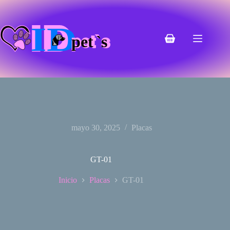
Saltar
al
contenido
Carro
de
compra
mayo 30, 2025
Placas
GT-01
Inicio
Placas
GT-01