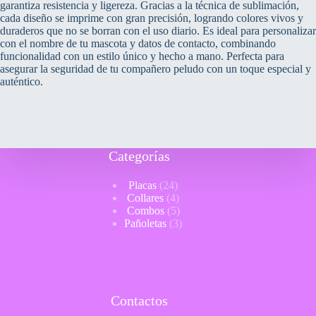
garantiza resistencia y ligereza. Gracias a la técnica de sublimación,
cada diseño se imprime con gran precisión, logrando colores vivos y
duraderos que no se borran con el uso diario. Es ideal para personalizar
con el nombre de tu mascota y datos de contacto, combinando
funcionalidad con un estilo único y hecho a mano. Perfecta para
asegurar la seguridad de tu compañero peludo con un toque especial y
auténtico.
Categorías
24
Placas
24
productos
4
Collares
4
productos
5
Combos
5
productos
3
Pañoletas
3
productos
Contactos